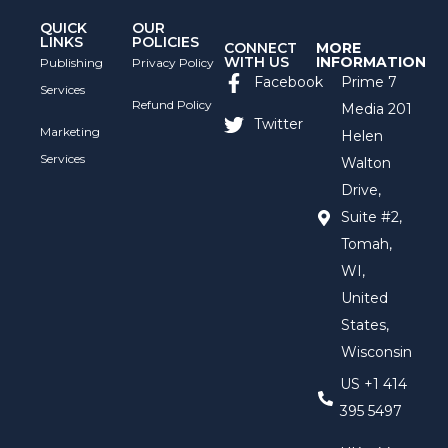
QUICK
OUR
LINKS
POLICIES
CONNECT
MORE
WITH US
INFORMATION
Publishing
Privacy Policy
Facebook
Prime 7
Services
Refund Policy
Media 201
Twitter
Marketing
Helen
Services
Walton
Drive,
Suite #2,
Tomah,
WI,
United
States,
Wisconsin
US +1 414
395 5497