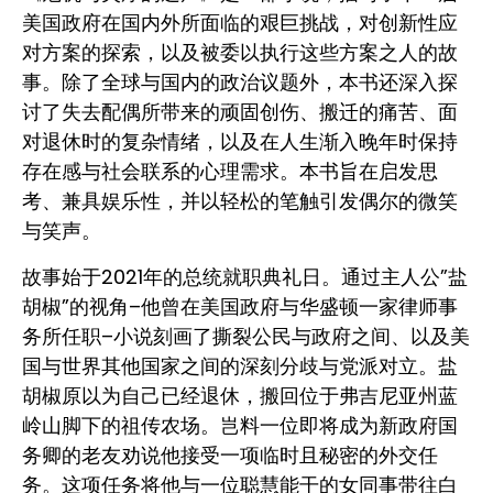
美国政府在国内外所面临的艰巨挑战，对创新性应
对方案的探索，以及被委以执行这些方案之人的故
事。除了全球与国内的政治议题外，本书还深入探
讨了失去配偶所带来的顽固创伤、搬迁的痛苦、面
对退休时的复杂情绪，以及在人生渐入晚年时保持
存在感与社会联系的心理需求。本书旨在启发思
考、兼具娱乐性，并以轻松的笔触引发偶尔的微笑
与笑声。
故事始于2021年的总统就职典礼日。通过主人公”盐
胡椒”的视角–他曾在美国政府与华盛顿一家律师事
务所任职–小说刻画了撕裂公民与政府之间、以及美
国与世界其他国家之间的深刻分歧与党派对立。盐
胡椒原以为自己已经退休，搬回位于弗吉尼亚州蓝
岭山脚下的祖传农场。岂料一位即将成为新政府国
务卿的老友劝说他接受一项临时且秘密的外交任
务。这项任务将他与一位聪慧能干的女同事带往白